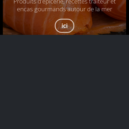
Produits d'épicerie, recettes traiteur et
encas gourmands autour de la mer
ici
Le poisson frais en magasin et en point relais, c’est
désormais possible grâce à notre nouvelle plateforme de
Click & Collect.